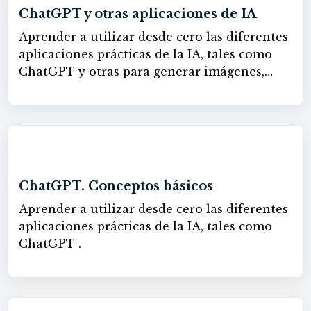
tecnologías en el trabajo y cómo prevenirlos,
blockchain en el sector privado,
ChatGPT y otras aplicaciones de IA
tanto desde el punto de vista técnico como
sustituyendo la tarea manual.
Aprender a utilizar desde cero las diferentes
organizativo. También se pretende formar
aplicaciones prácticas de la IA, tales como
en ciberseguridad básica, protección de
ChatGPT y otras para generar imágenes,
datos personales, uso seguro de dispositivos
videos, sonidos...
móviles y herramientas digitales, así como
fomentar buenas prácticas en el uso de
internet, redes sociales, suplantación de
identidad, contraseñas y correos
20h
electrónicos.
ChatGPT. Conceptos básicos
Aprender a utilizar desde cero las diferentes
aplicaciones prácticas de la IA, tales como
ChatGPT .