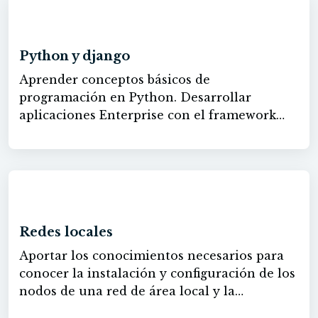
- Entender los principios de la POO que hoy
Google Play.
60h
utilizan la mayoría de los lenguajes de
programación. - Almacenar y consultar en
Python y django
base de datos SQL. - Aprender el lenguaje de
Aprender conceptos básicos de
consultas SQL y su integración con el
programación en Python. Desarrollar
lenguaje PHP. - Saber comunicarse con los
aplicaciones Enterprise con el framework
servidores de datos donde se encuentran
django.
alojadas las bases de datos. - Identificar
usuarios y restringir su acceso a sitios no
autorizados a través de sesiones o cookies.
60h
Redes locales
Aportar los conocimientos necesarios para
conocer la instalación y configuración de los
nodos de una red de área local y la
verificación y resolución de incidencias en