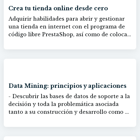
utilizar Microsoft Teams Básico.
Crea tu tienda online desde cero
Adquirir habilidades para abrir y gestionar
una tienda en internet con el programa de
código libre PrestaShop, así como de colocar
sus categorías, productos, precios, imágenes,
y establecer los transportistas y formas de
envío y establecer los modos y pasarelas de
pago. - Conocer el proceso de gestión de la
60h
venta de productos en modalidad online con
la plataforma de código libre PrestaShop. -
Data Mining: principios y aplicaciones
Configurar el back office en una e-commerce,
- Descubrir las bases de datos de soporte a la
gestionando los productos y sus categorías,
decisión y toda la problemática asociada
métodos de envío, posibilidades de pago y
tanto a su construcción y desarrollo como a
gestión de los pedidos. - Configurar el front
la extracción de conocimiento de las mismas
office en una e-commerce, realizando una
y enfrentarse a un proyecto de Data Mining
correcta distribución de los módulos que se
con los conocimientos suficientes pudiendo
van a usar y una personalización con los