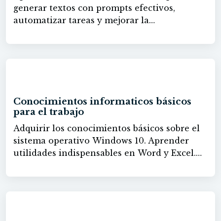
generar textos con prompts efectivos,
automatizar tareas y mejorar la
productividad mediante el uso práctico de la
inteligencia artificial en el día a día.
60h
Conocimientos informaticos básicos
para el trabajo
Adquirir los conocimientos básicos sobre el
sistema operativo Windows 10. Aprender
utilidades indispensables en Word y Excel.
Conocer Outlook y sacarle el máximo
aprovechamiento. El documento de pdf, las
utilidades del formato. Conocimientos
necesarios sobre internet para saber
60h
desenvolverme en su entorno Aprender a