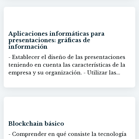
60h
Aplicaciones informáticas para
presentaciones: gráficas de
información
- Establecer el diseño de las presentaciones
teniendo en cuenta las características de la
empresa y su organización. - Utilizar las
funciones de las aplicaciones de
presentaciones gráficas presentando
documentación e información en diferentes
soportes, e integrando objetos de distinta
60h
naturaleza.
Blockchain básico
- Comprender en qué consiste la tecnología