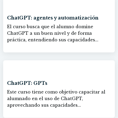
60h
ChatGPT: agentes y automatización
El curso busca que el alumno domine
ChatGPT a un buen nivel y de forma
práctica, entendiendo sus capacidades
actuales (multimodalidad, memoria y
personalización), y aprendiendo a usarlo con
soltura en distintos entornos (web, escritorio
y móvil) incluyendo voz y análisis visual.
30h
Además, pretende desarrollar competencias
para investigar, aprender y crear contenidos
ChatGPT: GPTs
con rigor, combinando Deep Research,
Este curso tiene como objetivo capacitar al
búsquedas con fuentes verificadas, Canvas
alumnado en el uso de ChatGPT,
para estructurar ideas y herramientas
aprovechando sus capacidades
creativas como generación de imágenes y
multimodales, la memoria extendida y la
vídeo. Se pretende diseñar y operar agentes