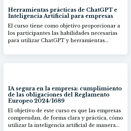
cobrado mucha importancia en diferentes
Herramientas prácticas de ChatGPT e
ámbitos, así como la mayor
Inteligencia Artificial para empresas
profesionalización de sus técnicas y
El curso tiene como objetivo proporcionar a
características, por lo que es muy importante
los participantes las habilidades necesarias
estar bien formado en esta actividad para
para utilizar ChatGPT y herramientas
poder tener una ventaja competitiva que nos
relacionadas de manera avanzada en un
ayudará en nuestra vida laboral. Por ello con
entorno empresarial. Al finalizar, los
la realización de este Curso de Fotografía
participantes podrán dominar el uso
Digital conocerá las técnicas básicas de
avanzado de ChatGPT, integrarlo con otras
realización de fotos y tratamiento de cámara
60h
herramientas digitales, y aplicarlo para
digital para ejecutar grandes fotografías de
mejorar la productividad, automatizar tareas
manera independiente.
IA segura en la empresa: cumplimiento
y optimizar flujos de trabajo en diversas á
de las obligaciones del Reglamento
reas como Recursos Humanos, Ventas,
Europeo 2024/1689
Atención al Cliente y Marketing Digital.
El objetivo de este curso es que las empresas
Además, aprenderá n a generar y editar
comprendan, de forma clara y práctica, cómo
imágenes con Adobe Firefly y herramientas
utilizar la inteligencia artificial de manera
de Microsoft, así como a desarrollar