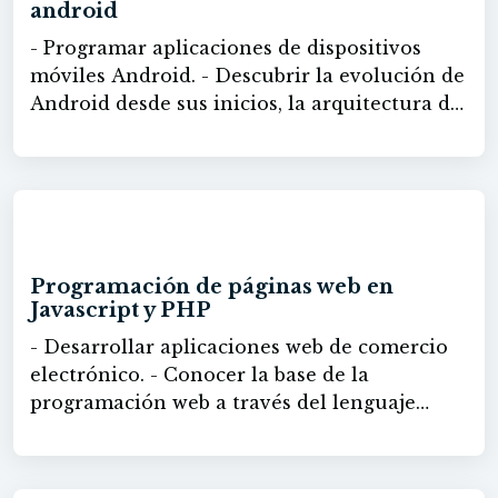
android
- Programar aplicaciones de dispositivos
móviles Android. - Descubrir la evolución de
Android desde sus inicios, la arquitectura del
sistema, así como las características
principales. - Crear proyectos con Android
Studio. - Configurar e instalar simuladores.
- Conocer los diferentes tipos de Activities
60h
que ofrece Visual Studio. - Descubrir los
servicios que se pueden invocar en una
Programación de páginas web en
aplicación Android. - Utilizar componentes
Javascript y PHP
básicos en las actividades, Widgets más
- Desarrollar aplicaciones web de comercio
comunes y bases de datos en Android.
electrónico. - Conocer la base de la
- Utilizar el servicio de Google Maps en
programación web a través del lenguaje
aplicaciones Android. - Saber cómo crear
JavaScript. - Crear estructuras básicas, arrays
interfaces. - Configurar el archivo Manifiest.
y tratar información almacenada en
- Firmar una aplicación para su publicación.
archivos o en formato estándar JSON.
- Publicar y actualizar aplicaciones en