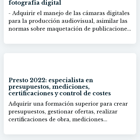
acceso y la interacción. Utilizar frameworks
fotografía digital
de código abierto para desarrollar y
- Adquirir el manejo de las cámaras digitales
desplegar aplicaciones RAG, demostrando
para la producción audiovisual, asimilar las
comprensión y habilidad en la integración
normas sobre maquetación de publicaciones,
de estos componentes.
así como las habilidades en la selección de
fotografías a realizar según el contexto,
formato y ubicación.
60h
Presto 2022: especialista en
presupuestos, mediciones,
certificaciones y control de costes
Adquirir una formación superior para crear
presupuestos, gestionar ofertas, realizar
certificaciones de obra, mediciones
presupuestarias, generar informes, la gestión
de proveedores y de recursos, a nivel