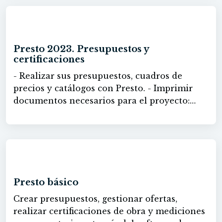
avanzado.
60h
Presto 2023. Presupuestos y
certificaciones
- Realizar sus presupuestos, cuadros de
precios y catálogos con Presto. - Imprimir
documentos necesarios para el proyecto:
presupuesto y mediciones, cuadros de
precios descompuestos, resumen de
presupuesto, etc. - Introducir en Presto las
distintas certificaciones de la obra e
60h
imprimir en cualquier momento la
certificación que se precise. - Modificar los
Presto básico
informes que presenta el programa para
Crear presupuestos, gestionar ofertas,
adaptarlos a las necesidades de cada usuario,
realizar certificaciones de obra y mediciones
tanto en formato como en contenido.