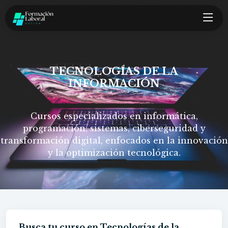
TECNOLOGÍAS DE LA
INFORMACIÓN
Cursos especializados en informática,
programación, sistemas, ciberseguridad y
transformación digital, enfocados en la innovación
y la optimización tecnológica.
Busca tu curso en Tecnologías de la