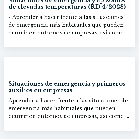
Situaciones de emergencia y episodios
actividad de hostelería. - Valorar la
de elevadas temperaturas (RD 4/2023)
importancia del agua y de las fuentes de
- Aprender a hacer frente a las situaciones
energía e identificar las medidas para su uso
de emergencia más habituales que pueden
eficiente en las actividades de hostelería.
ocurrir en entornos de empresas, así como a
responder en los casos que sea posible con
técnicas de primeros auxilios. - Aprender a
actuar en caso de episodios de elevadas
temperaturas y las modificaciones
60h
legislativas que se han llevado a cabo al
respecto
Situaciones de emergencia y primeros
auxilios en empresas
Aprender a hacer frente a las situaciones de
emergencia más habituales que pueden
ocurrir en entornos de empresas, así como a
responder en los casos que sea posible con
técnicas de primeros auxilios.