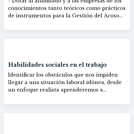
- Dotar al alumnado y a las empresas de los
conocimientos tanto teóricos como prácticos
de instrumentos para la Gestión del Acoso
(incluyendo el acoso sexual y/o por razón de
sexo) en el trabajo, desde una perspectiva
integradora, y que sean capaces de detectar
posibles casos de acoso e implantar los
60h
planes de acoso necesarios para la empresa.
Habilidades sociales en el trabajo
Identificar los obstáculos que nos impiden
llegar a una situación laboral idónea, desde
un enfoque realista aprenderemos a
relativizar situaciones adversas y revertir en
nuestro favor las dificultades en el entorno
laboral, potenciar y gestionar nuestras
propias capacidades y, por último, los
60h
factores que intervienen en todos estos