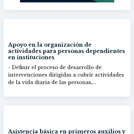
60h
Apoyo en la organización de
actividades para personas dependientes
en instituciones
- Definir el proceso de desarrollo de
intervenciones dirigidas a cubrir actividades
de la vida diaria de las personas,
potenciando la mejora y/o el mantenimiento
de la autonomía. - Establecer la forma de
participación en la organización de
actividades sociosanitarias en una
20h
institución social explicando la colaboración
con el equipo interdisciplinar.
Asistencia básica en primeros auxilios y