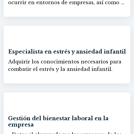
ocurrir en entornos de empresas, así como a
responder en los casos que sea posible con
técnicas de primeros auxilios. - Aprender a
actuar en caso de episodios de elevadas
temperaturas y las modificaciones
60h
legislativas que se han llevado a cabo al
respecto.
Especialista en estrés y ansiedad infantil
Adquirir los conocimientos necesarios para
combatir el estrés y la ansiedad infantil.
60h
Gestión del bienestar laboral en la
empresa