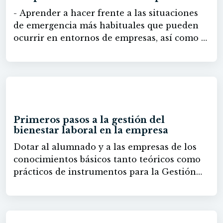
- Aprender a hacer frente a las situaciones
de emergencia más habituales que pueden
ocurrir en entornos de empresas, así como a
responder en los casos que sea posible con
técnicas de primeros auxilios. - Aprender a
actuar en caso de episodios de elevadas
temperaturas y las modificaciones
20h
legislativas que se han llevado a cabo al
respecto.
Primeros pasos a la gestión del
bienestar laboral en la empresa
Dotar al alumnado y a las empresas de los
conocimientos básicos tanto teóricos como
prácticos de instrumentos para la Gestión
del Bienestar en el trabajo.