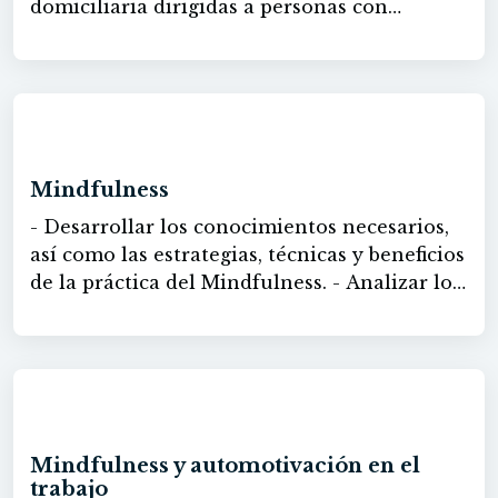
domiciliaria dirigidas a personas con
necesidades de atención sociosanitaria.
30h
Mindfulness
- Desarrollar los conocimientos necesarios,
así como las estrategias, técnicas y beneficios
de la práctica del Mindfulness. - Analizar los
conceptos clave para la comprensión del
Mindfulness, así como los beneficios de su
práctica. - Identificar la efectividad de
algunas de las estrategias para la práctica y
60h
potenciación en Mindfulness para su
aplicación personal y/o profesional. -
Mindfulness y automotivación en el
Desarrollar los conocimientos necesarios, así
trabajo