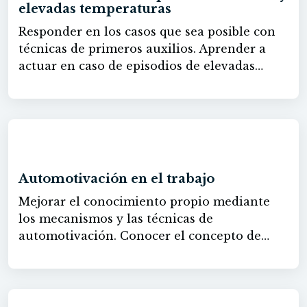
elevadas temperaturas
Responder en los casos que sea posible con
técnicas de primeros auxilios. Aprender a
actuar en caso de episodios de elevadas
temperaturas y las modificaciones
legislativas que se han llevado a cabo al
respecto
30h
Automotivación en el trabajo
Mejorar el conocimiento propio mediante
los mecanismos y las técnicas de
automotivación. Conocer el concepto de
motivación y los elementos que intervienen
en ella. Descubrir la relación de la
motivación con otros procesos. Identificar la
relación entre el bienestar de las personas y