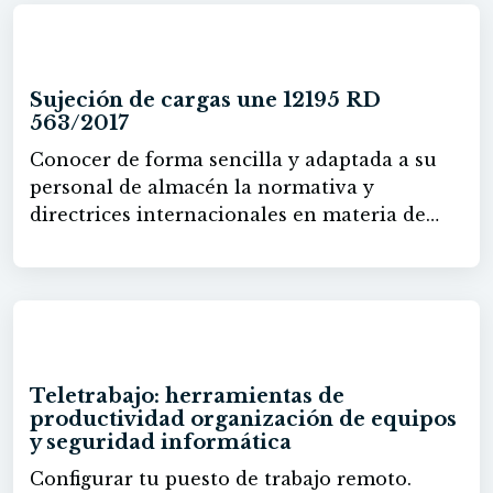
60h
Sujeción de cargas une 12195 RD
563/2017
Conocer de forma sencilla y adaptada a su
personal de almacén la normativa y
directrices internacionales en materia de
estiba y seguridad en las cargas, así como las
responsabilidades de Transportista /
Expedidor / Receptor - Conocer las técnicas
y sistemas, herramientas y útiles de estiba,
60h
así como su uso correcto y coste óptimo (uso
de alternativas más rápidas y económicas)
Teletrabajo: herramientas de
aplicadas a sus casuísticas - Conocer las
productividad organización de equipos
mejores prácticas en resolución de
y seguridad informática
incidencias - Disponer de fichas de estiba
Configurar tu puesto de trabajo remoto.
sencillas con las que poder informar a su