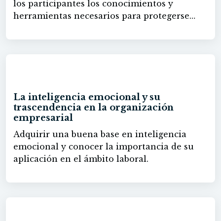
los participantes los conocimientos y
herramientas necesarios para protegerse
frente al acoso digital y otras amenazas
cibernéticas, tanto en el ámbito laboral como
personal. A lo largo del curso los usuarios
aprenderán a reconocer las diferentes
60h
formas de violencia digital, cómo proteger
su información y privacidad. Con un
La inteligencia emocional y su
enfoque práctico, se abordan las amenazas
trascendencia en la organización
más comunes en el entorno digital y se
empresarial
proporcionan estrategias y herramientas
Adquirir una buena base en inteligencia
para una defensa efectiva en el día a día.
emocional y conocer la importancia de su
aplicación en el ámbito laboral.
60h