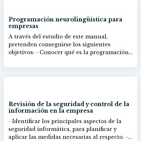
60h
Programación neurolingüística para
empresas
A través del estudio de este manual,
pretenden conseguirse los siguientes
objetivos: - Conocer qué es la programación
neurolingüística y cómo pueden ser
aplicadas sus herramientas en los diferentes
ámbitos de la empresa. - Comprender cómo
las personas construyen su realidad y cuáles
60h
son los mecanismos de pensamiento que
condicionan los comportamientos. - Analizar
Revisión de la seguridad y control de la
el estilo comunicacional propio y de los
información en la empresa
interlocutores. - Desarrollar habilidades
- Identificar los principales aspectos de la
para percibir más, manejar información y
seguridad informática, para planificar y
gestionar correctamente las emociones
aplicar las medidas necesarias al respecto. -
propias y de sus interlocutores. - Aportar