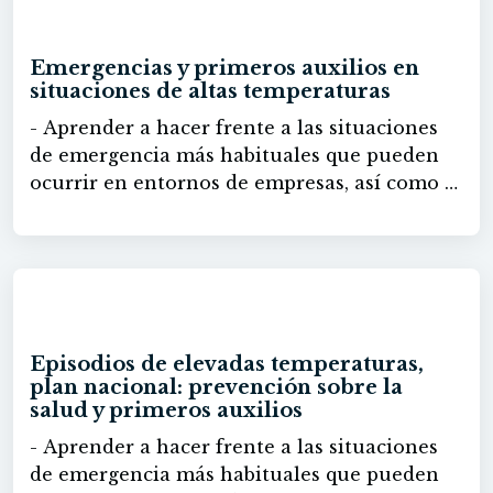
50h
Emergencias y primeros auxilios en
situaciones de altas temperaturas
- Aprender a hacer frente a las situaciones
de emergencia más habituales que pueden
ocurrir en entornos de empresas, así como a
responder en los casos que sea posible con
técnicas de primeros auxilios. - Aprender a
actuar en caso de episodios de elevadas
temperaturas y las modificaciones
80h
legislativas que se han llevado a cabo al
respecto
Episodios de elevadas temperaturas,
plan nacional: prevención sobre la
salud y primeros auxilios
- Aprender a hacer frente a las situaciones
de emergencia más habituales que pueden