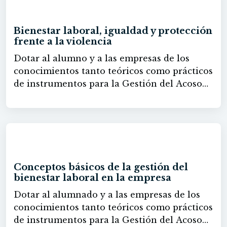
120h
el grado de autoconocimiento de las mismas.
Descubrir la capacidad de la automotivación
Bienestar laboral, igualdad y protección
en tu trabajo.
frente a la violencia
Dotar al alumno y a las empresas de los
conocimientos tanto teóricos como prácticos
de instrumentos para la Gestión del Acoso
Psicológico en el trabajo desde una
perspectiva integradora, y que sean capaces
de detectar posibles casos de acoso laboral e
implantar un Plan de Acoso laboral en su
40h
empresa. Capacitar a profesionales y
entidades para aplicar la LOPIVI de forma
Conceptos básicos de la gestión del
práctica, pasando de la teoría legal a la
bienestar laboral en la empresa
implantación real de sistemas de protección.
Dotar al alumnado y a las empresas de los
Se busca que el alumnado comprenda las
conocimientos tanto teóricos como prácticos
obligaciones, identifique riesgos, detecte
de instrumentos para la Gestión del Acoso
posibles situaciones de violencia y actúe