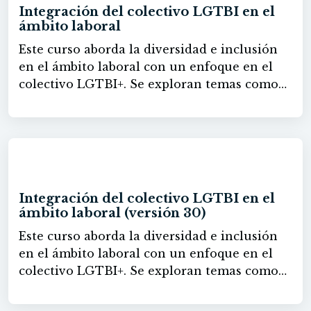
procesos.
Integración del colectivo LGTBI en el
ámbito laboral
Este curso aborda la diversidad e inclusión
en el ámbito laboral con un enfoque en el
colectivo LGTBI+. Se exploran temas como
la violencia y el acoso digital, su impacto en
el entorno de trabajo y la importancia de
crear espacios seguros e inclusivos. Se
presentan herramientas y estrategias para
30h
implementar políticas de inclusión,
capacitar en respeto y diseñar ambientes que
Integración del colectivo LGTBI en el
promuevan el bienestar emocional de los
ámbito laboral (versión 30)
empleados. Asimismo, el curso proporciona
Este curso aborda la diversidad e inclusión
pautas para el uso del lenguaje inclusivo,
en el ámbito laboral con un enfoque en el
procesos de selección equitativos y liderazgo
colectivo LGTBI+. Se exploran temas como
diverso. Se fomenta la visibilidad del
la violencia y el acoso digital, su impacto en
colectivo mediante eventos, comunicación
el entorno de trabajo y la importancia de
inclusiva y responsabilidad social, además de