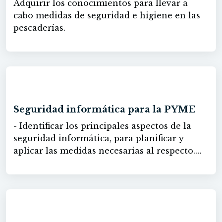
Adquirir los conocimientos para llevar a
los dispositivos informáticos. - Identificar la
de protección de datos, así como conocer las
cabo medidas de seguridad e higiene en las
seguridad informática de la empresa. -
distintas fases en las que se divide.
pescaderías.
Gestionar la seguridad web. - Clasificar los
principales problemas de seguridad en redes
wifi. - Conocer los principales motivos de
actualización para mejorar la seguridad.
60h
Seguridad informática para la PYME
- Identificar los principales aspectos de la
seguridad informática, para planificar y
aplicar las medidas necesarias al respecto.
- Aplicar las medidas básicas para mantener
la seguridad informática en la empresa,
previa identificación de los riesgos
existentes. - Aplicar prácticas y técnicas que
60h
ayuden a protegerse de las amenazas y