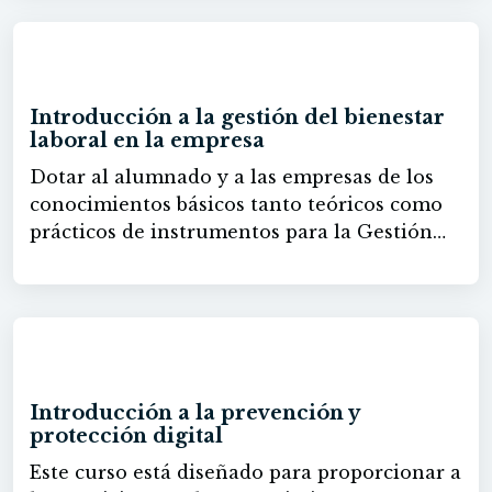
crear espacios seguros e inclusivos. Se
ofrecer apoyo psicosocial y recursos para
presentan herramientas y estrategias para
enfrentar situaciones de discriminación o
30h
implementar políticas de inclusión,
acoso.
capacitar en respeto y diseñar ambientes que
Introducción a la gestión del bienestar
promuevan el bienestar emocional de los
laboral en la empresa
empleados. Asimismo, el curso proporciona
Dotar al alumnado y a las empresas de los
pautas para el uso del lenguaje inclusivo,
conocimientos básicos tanto teóricos como
procesos de selección equitativos y liderazgo
prácticos de instrumentos para la Gestión
diverso. Se fomenta la visibilidad del
del Bienestar en el trabajo.
colectivo mediante eventos, comunicación
inclusiva y responsabilidad social, además de
ofrecer apoyo psicosocial y recursos para
enfrentar situaciones de discriminación o
30h
acoso.
Introducción a la prevención y
protección digital
Este curso está diseñado para proporcionar a