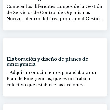
en el transporte por carretera.
Conocer los diferentes campos de la Gestión
de Servicios de Control de Organismos
Nocivos, dentro del área profesional Gestión
Ambiental Aportar los conocimientos
necesarios para la Ejecución y evaluación de
planes de control de organismos nocivos.
60h
Elaboración y diseño de planes de
emergencia
- Adquirir conocimientos para elaborar un
Plan de Emergencias, que es un trabajo
colectivo que establece las acciones
preventivas para evitar posibles desastres,
indica las tareas, operaciones y
responsabilidades de toda la comunidad
involucrada en situaciones de peligro.