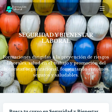
SEGURIDAD Y BIENESTAR
LABORAL
Formaciones dirigidas a la prevención de riesgos
laborales, salud en el trabajo y promoción del
bienestar organizacional, fomentando entornos
seguros y saludables.
Busca tu curso en Seguridad y Bienestar