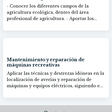
- Conocer los diferentes campos de la
agricultura ecológica, dentro del área
profesional de agricultura. - Aportar los
conocimientos necesarios para las labores
culturales y recolección de los cultivos
ecológicos. - Realizar las operaciones de
manejo, mantenimiento, producción y
60h
recolección de cultivos en una explotación
agrícola ecológica, aplicando criterios de
Mantenimiento y reparación de
calidad, sostenibilidad y rentabilidad,
máquinas recreativas
cumpliendo con la legislación de agricultura
Aplicar las técnicas y destrezas idóneas en la
ecológica, de control de calidad y de
localización de averías y reparación de
prevención de riesgos laborales vigentes.
máquinas y equipos eléctricos, siguiendo en
todo momento las instrucciones técnicas y
las prescripciones de calidad y seguridad
adecuadas.