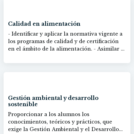
50h
Calidad en alimentación
- Identificar y aplicar la normativa vigente a
los programas de calidad y de certificación
en el ámbito de la alimentación. - Asimilar el
concepto de calidad alimentaria y conocer
las tendencias actuales de certificación
alimentaria. - Conocer el concepto de marca
y los procesos relacionados con su registro y
60h
tipificación. - Conocer los programas de
calidad alimentaria europeos referidos a las
Gestión ambiental y desarrollo
D. O. P., I. G. P., E. T. G. y a la agricultura
sostenible
ecológica, orgánica o biológica. - Conocer las
Proporcionar a los alumnos los
marcas de calidad públicas de ámbito estatal.
conocimientos, teóricos y prácticos, que
- Conocer normas UNE y otros programas de
exige la Gestión Ambiental y el Desarrollo
calidad alimentaria de ámbito nacional.