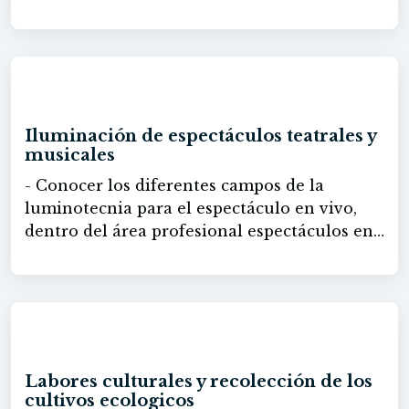
Sostenible.
- Conocer programas de calidad de iniciativa
privada. - Conocer programas de
certificación. - Descubrir programas de
certificación basados en sistemas y
60h
acreditaciones propias del sector hostelero.
Iluminación de espectáculos teatrales y
musicales
- Conocer los diferentes campos de la
luminotecnia para el espectáculo en vivo,
dentro del área profesional espectáculos en
vivo. - Aportar los conocimientos necesarios
para servir ensayos y funciones.
60h
Labores culturales y recolección de los
cultivos ecologicos