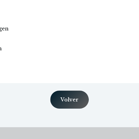
agen
n
Volver