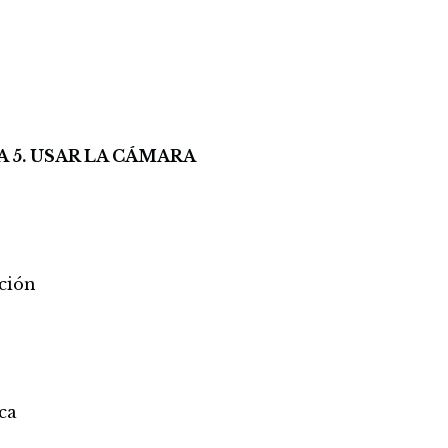
 5. USAR LA CÁMARA
ción
ica