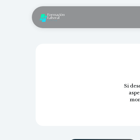
Si des
aspe
mome