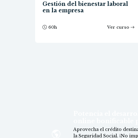
Gestión del bienestar laboral
presa
en la empresa
curso
60
h
Ver curso
Potencia el desarr
online bonificable
Aprovecha el crédito destin
la Seguridad Social. ¡No imp