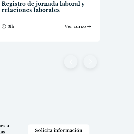
Registro de jornada laboral y
Herra
relaciones laborales
ChatG
Artifi
60
h
Ver curso
0
h
es a
Solicita información
las