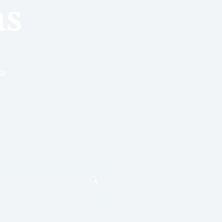
as
ra