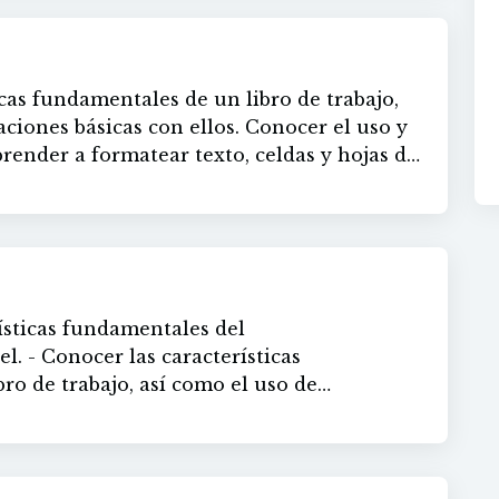
icas fundamentales de un libro de trabajo,
ásicas con ellos. Conocer el uso y
visualizar una hoja de cálculo y sus
cer otras herramientas
erísticas fundamentales del
istintos tipos de gráficos que aporta Excel.
sticas
ro de trabajo, así como el uso de
 manejo de las
s que hay dentro de un libro de trabajo.
formas de