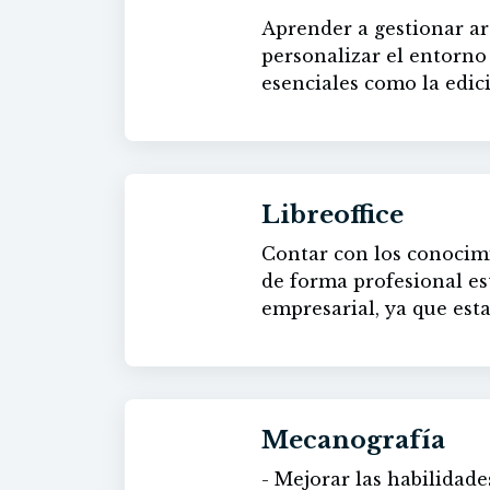
Aprender a gestionar arc
30h
personalizar el entorno de trabaj
esenciales como la edici
formatos numéricos y de
técnicas como la gestión
Libreoffice
Contar con los conocimi
60h
de forma profesional e
empresarial, ya que esta
de pago habituales, com
Mecanografía
- Mejorar las habilidades en el teclado