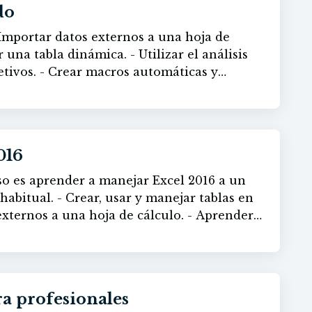
do
álculo y sus distintas herramientas.
 formas de aplicar formatos al contenido de
tintos tipos de
automáticas y
l.
itor de código Visual Basic. - Conocer
 programación, para poder construir macros
ucciones básicas
istintos elementos de una hoja de cálculo
016
 cuadros de diálogo que se pueden generar
c. - Compartir y proteger
rso es aprender a manejar Excel 2016 a un
abitual. - Crear, usar y manejar tablas en
externos a una hoja de cálculo. - Aprender
abla dinámica. - Utilizar el análisis de
vos. - Adquirir los conocimientos para crear
imeras nociones con el editor de código
r las nociones básicas de programación,
ra profesionales
cros más complejas en Visual Basic. -