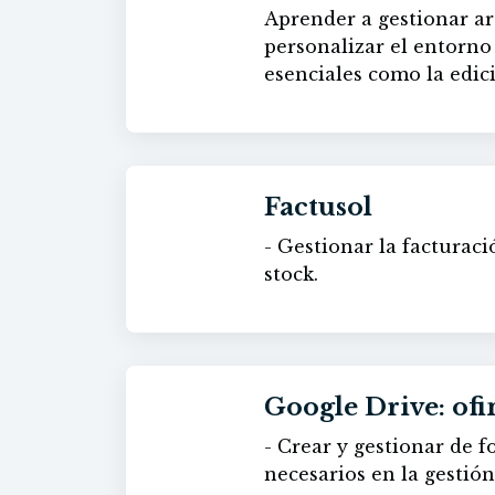
Aprender las instruccion
Aprender a gestionar arc
60h
elementos de una hoja d
personalizar el entorno de trabaj
de diálogo que se puede
esenciales como la edici
Basic. - Aprender a comp
formatos numéricos y de
Compartir libros de trab
técnicas como la gestión
funciones estadísticas, 
manipulación de datos m
Factusol
mixtas. Crear y manejar
y métodos de colaboraci
- Gestionar la facturaci
60h
stock.
Google Drive: ofi
- Crear y gestionar de f
60h
necesarios en la gestió