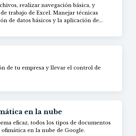
es básicas para trabajar con los distintos
hivos, realizar navegación básica, y
e cálculo. - Manejar los distintos cuadros
o de Excel. Manejar técnicas
n generar en Excel con la aplicación Visual
ón de datos básicos y la aplicación de
artir y proteger libros de trabajo. -
 texto. Profundizar en habilidades más
ajo en la nube.
 de celdas y rangos, el uso de fórmulas y
matemáticas y financieras, y la
ediante referencias absolutas, relativas y
 formato de gráficos, técnicas de impresión,
ón en línea.
ón de tu empresa y llevar el control de
mática en la nube
orma eficaz, todos los tipos de documentos
n ofimática en la nube de Google.