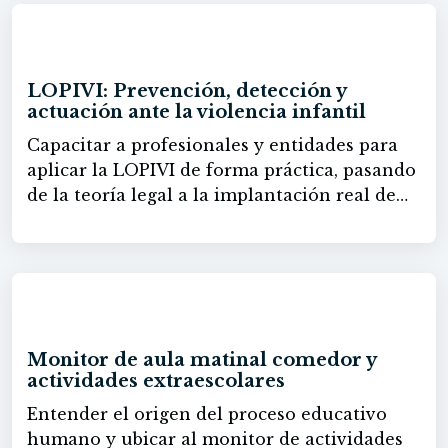
60h
LOPIVI: Prevención, detección y
actuación ante la violencia infantil
Capacitar a profesionales y entidades para
aplicar la LOPIVI de forma práctica, pasando
de la teoría legal a la implantación real de
sistemas de protección. Se busca que el
alumnado comprenda las obligaciones,
identifique riesgos, detecte posibles
situaciones de violencia y actúe
60h
correctamente sin invadir funciones que no
le corresponden, garantizando entornos
Monitor de aula matinal comedor y
seguros para la infancia y la adolescencia.
actividades extraescolares
Dotar de herramientas concretas para
Entender el origen del proceso educativo
prevenir, intervenir y coordinar actuaciones
humano y ubicar al monitor de actividades
ante casos, incluyendo el uso de protocolos,