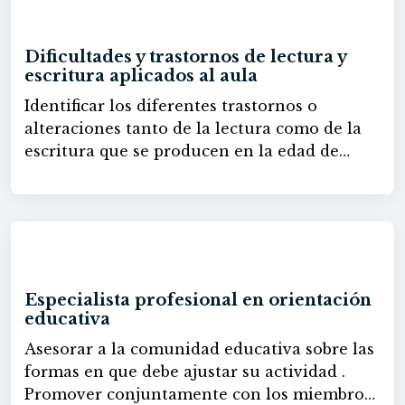
30h
niños y niñas con unas características
propias. Verás los requisitos de un buen
Dificultades y trastornos de lectura y
narrador y aprenderás técnicas y consejos
escritura aplicados al aula
para contar el cuento, desde las más básicas
Identificar los diferentes trastornos o
hasta las más complejas.
alteraciones tanto de la lectura como de la
escritura que se producen en la edad de
primaria teniendo recursos para detectar y
colaborar con profesionales expertos en la
intervención de dichas dificultades.
60h
Especialista profesional en orientación
educativa
Asesorar a la comunidad educativa sobre las
formas en que debe ajustar su actividad .
Promover conjuntamente con los miembros