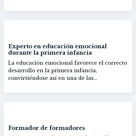
de la comunidad educativa. Conocer las
técnicas de orientación oportunas, llegando
a evaluar el conocimiento de los alumnos..
60h
Experto en educación emocional
durante la primera infancia
La educación emocional favorece el correcto
desarrollo en la primera infancia,
convirtiéndose así en una de las
características educativas fundamentales. A
través de este pack de materiales didácticos
el alumnado podrá adquirir las
competencias profesionales necesarias para
60h
analizar las técnicas de educación emocional
e intervenir según el caso concreto.
Formador de formadores