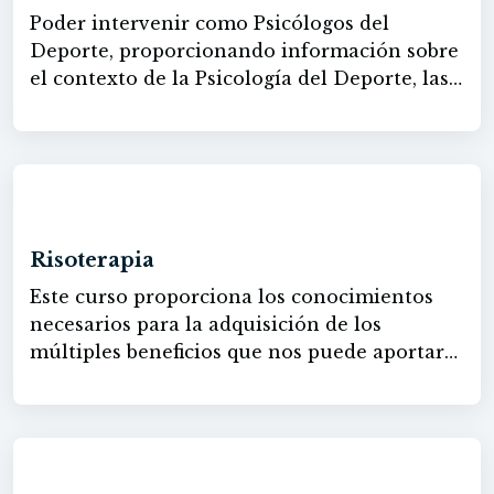
Poder intervenir como Psicólogos del
Deporte, proporcionando información sobre
el contexto de la Psicología del Deporte, las
funciones que llevan a cabo los psicólogos
especialistas en el ámbito deportivo y las
bases neurológicas básicas del movimiento.
Transmitir cómo se lleva a cabo la
60h
planificación del entrenamiento psicológico
y dar las habilidades necesarias para poder
Risoterapia
intervenir.
Este curso proporciona los conocimientos
necesarios para la adquisición de los
múltiples beneficios que nos puede aportar
una simple carcajada, y como por medio de
la Risoterapia podemos lograr ver la vida
desde otra perspectiva más alegre, sana y
positiva.
60h