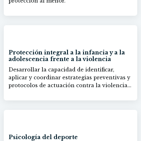
protección al menor.
60h
Protección integral a la infancia y a la
adolescencia frente a la violencia
Desarrollar la capacidad de identificar,
aplicar y coordinar estrategias preventivas y
protocolos de actuación contra la violencia
en diferentes entornos, comprendiendo el
marco legal de la Ley y asegurando un
enfoque integral de protección y
colaboración interinstitucional.
60h
Psicología del deporte