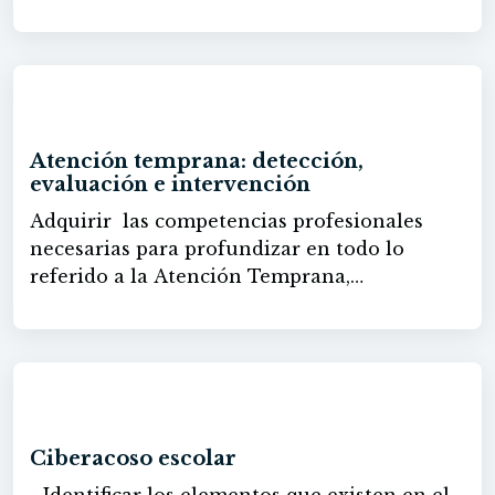
de niños/as con necesidades educativas
especiales, así como adquirir los
conocimientos necesarios para desempeñar
una adecuada función.
60h
Atención temprana: detección,
evaluación e intervención
Adquirir las competencias profesionales
necesarias para profundizar en todo lo
referido a la Atención Temprana,
conociendo los aspectos básicos del
desarrollo infantil, la importancia del papel
de la familia, así como los trastornos y
alteraciones del desarrollo, para asegurar
60h
una detección, evaluación e intervención
adecuada.
Ciberacoso escolar