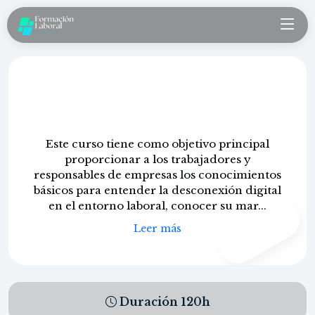
Desconexión digital y Gestión
Responsable del Tiempo de Trabajo
Este curso tiene como objetivo principal
proporcionar a los trabajadores y
responsables de empresas los conocimientos
básicos para entender la desconexión digital
en el entorno laboral, conocer su mar...
CONTENIDO
PROPIO
Leer más
Duración
120
h