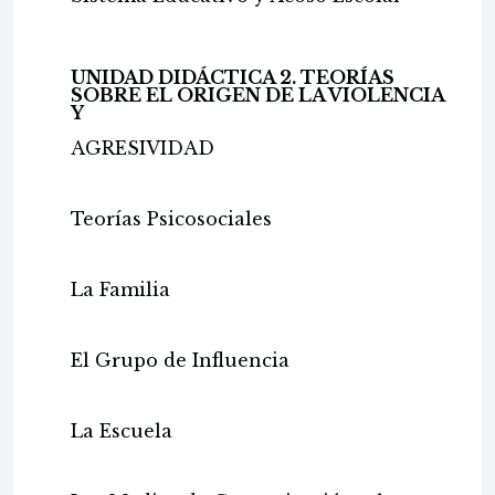
UNIDAD DIDÁCTICA 2. TEORÍAS
SOBRE EL ORIGEN DE LA VIOLENCIA
Y
AGRESIVIDAD
Teorías Psicosociales
La Familia
El Grupo de Influencia
La Escuela