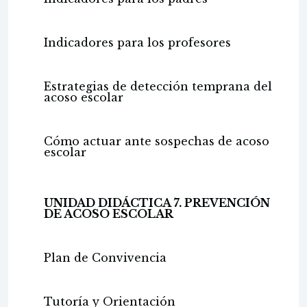
Indicadores para los profesores
Estrategias de detección temprana del
acoso escolar
Cómo actuar ante sospechas de acoso
escolar
UNIDAD DIDÁCTICA 7. PREVENCIÓN
DE ACOSO ESCOLAR
Plan de Convivencia
Tutoría y Orientación