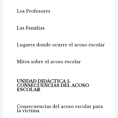
Los Profesores
Las Familias
Lugares donde ocurre el acoso escolar
Mitos sobre el acoso escolar
UNIDAD DIDÁCTICA 5.
CONSECUENCIAS DEL ACOSO
ESCOLAR
Consecuencias del acoso escolar para
la víctima