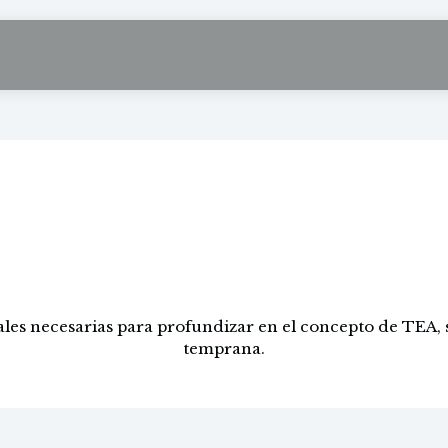
os del espectro del
ón e intervención 
ales necesarias para profundizar en el concepto de TEA,
temprana.