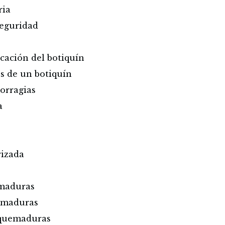
ria
seguridad
icación del botiquín
s de un botiquín
orragias
a
rizada
emaduras
emaduras
s quemaduras