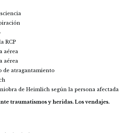
nsciencia
piración
o
la RCP
a aérea
a aérea
o de atragantamiento
ch
niobra de Heimlich según la persona afectada
nte traumatismos y heridas. Los vendajes.