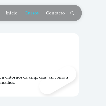
Inicio
Cursos
Contacto
 primeros
s
CONTENIDO
 en entornos de empresas, así como a
PROPIO
auxilios.