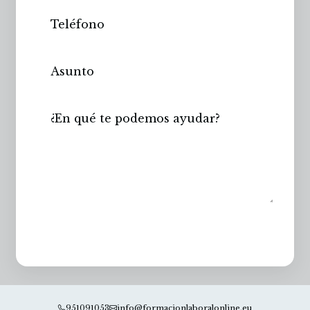
Enviar
951091053
info@formacionlaboralonline.eu