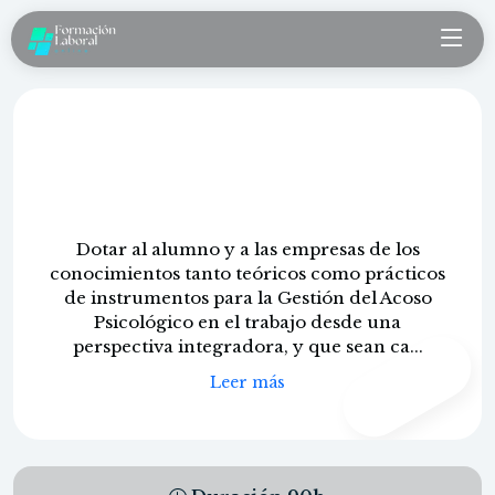
Violencia digital, acoso laboral,
sexual y por razon de sexo en la
empresa
Dotar al alumno y a las empresas de los
conocimientos tanto teóricos como prácticos
de instrumentos para la Gestión del Acoso
Psicológico en el trabajo desde una
perspectiva integradora, y que sean ca...
CONTENIDO
PROPIO
Leer más