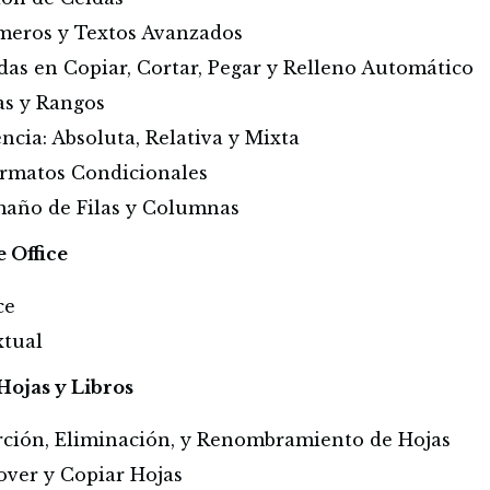
meros y Textos Avanzados
ndas en Copiar, Cortar, Pegar y Relleno Automático
as y Rangos
encia: Absoluta, Relativa y Mixta
Formatos Condicionales
amaño de Filas y Columnas
 Office
ce
xtual
Hojas y Libros
serción, Eliminación, y Renombramiento de Hojas
over y Copiar Hojas