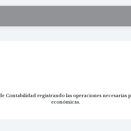
 informáticas de c
estión administrati
 de Contabilidad registrando las operaciones necesarias pa
económicas.