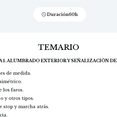
Duración
60
h
TEMARIO
A 1. ALUMBRADO EXTERIOR Y SEÑALIZACIÓN D
es de medida.
simétrico.
 los faros.
 y otros tipos.
e stop y marcha atrás.
cia.