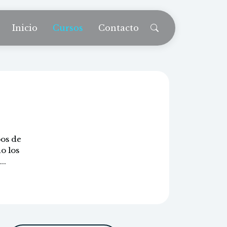
Inicio
Cursos
Contacto
 y techos
pos de
o los
..