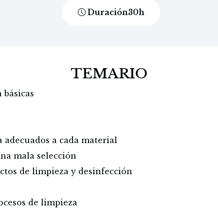
Duración
30
h
TEMARIO
 básicas
a adecuados a cada material
una mala selección
ctos de limpieza y desinfección
rocesos de limpieza