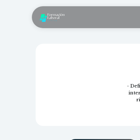
Limpieza
- Def
inte
r