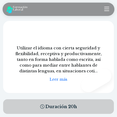
Inglés B1 módulo 1 (versión 20)
Utilizar el idioma con cierta seguridad y
flexibilidad, receptiva y productivamente,
tanto en forma hablada como escrita, así
como para mediar entre hablantes de
distintas lenguas, en situaciones coti...
CONTENIDO
PROPIO
Leer más
Duración
20
h