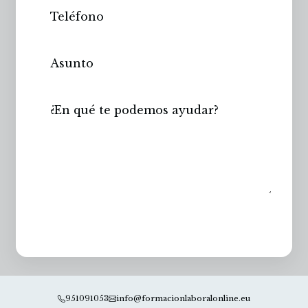
Enviar
951091053
info@formacionlaboralonline.eu