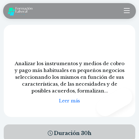
Gestión contable y fiscal de
pequeños negocios
Analizar los instrumentos y medios de cobro
y pago más habituales en pequeños negocios
seleccionando los mismos en función de sus
características, de las necesidades y de
posibles acuerdos, formalizan...
CONTENIDO
PROPIO
Leer más
Duración
30
h