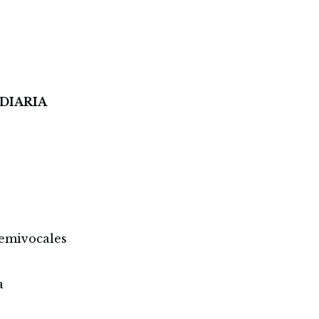
 DIARIA
semivocales
a