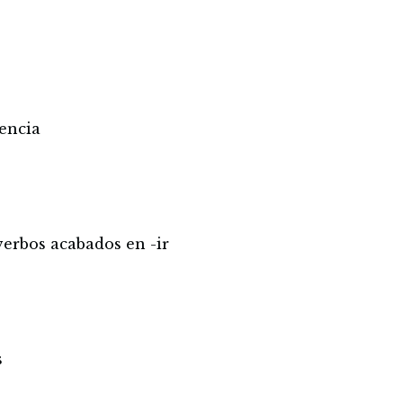
uencia
 verbos acabados en -ir
s