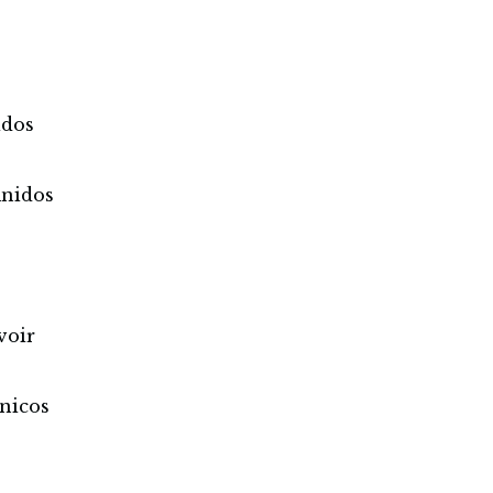
idos
inidos
voir
nicos