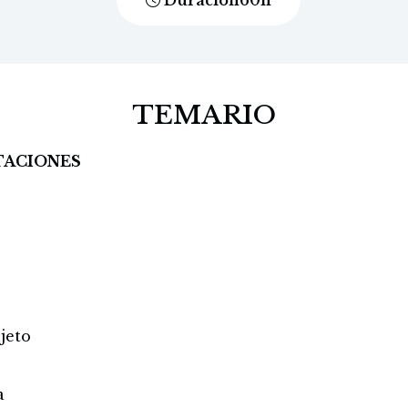
Duración
60
h
TEMARIO
NTACIONES
jeto
a