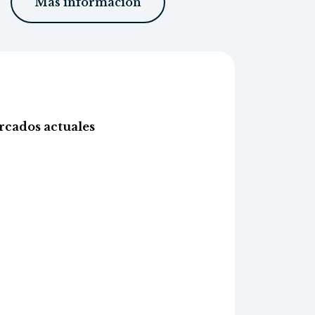
Más información
ercados actuales