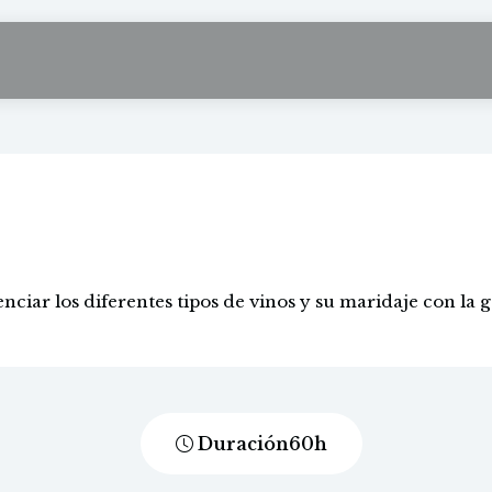
Enología y maridaj
enciar los diferentes tipos de vinos y su maridaje con la 
Duración
60
h