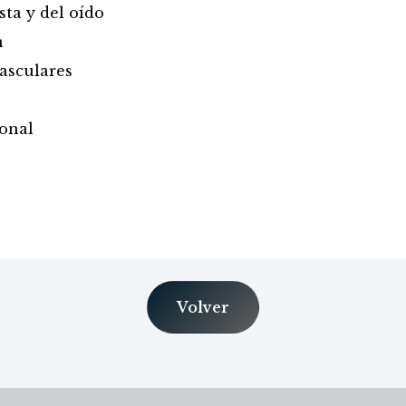
sta y del oído
n
asculares
onal
Volver